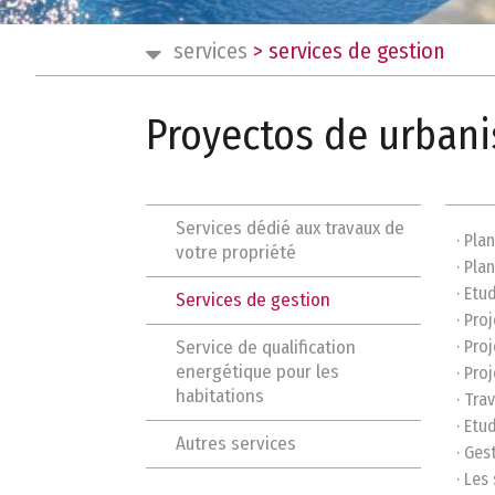
services
>
services de gestion
Proyectos de urban
Services dédié aux travaux de
· Plan
votre propriété
· Pla
· Etu
Services de gestion
· Pro
Service de qualification
· Pro
energétique pour les
· Pro
habitations
· Tra
· Etu
Autres services
· Ges
· Les