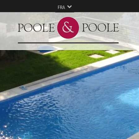
FRA
ESP
ENG
Русский